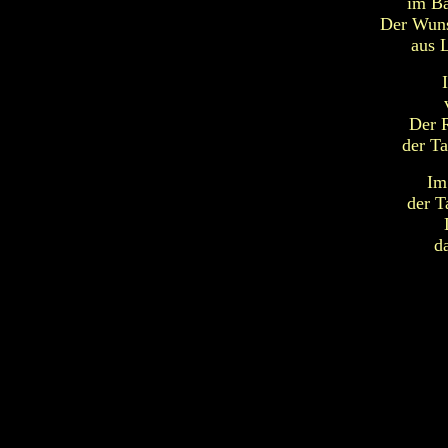
im Ba
Der Wuns
aus 
Der R
der Ta
Im
der T
d